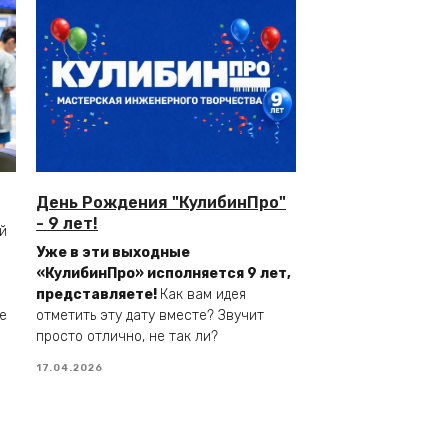
День Рождения "КулибинПро"
- 9 лет!
й
Уже в эти выходные
«КулибинПро» исполняется 9 лет,
представляете!
Как вам идея
е
отметить эту дату вместе? Звучит
просто отлично, не так ли?
17.04.2026