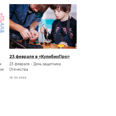
23 февраля в «КулибинПро»
м
23 февраля - День защитника
ом
Отечества.
18.02.2026