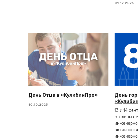
01.12.2025
День Отца в «КулибинПро»
День гор
«Кулиби
10.10.2025
13 и 14 сен
столицы см
инженерно
активностя
инженерно