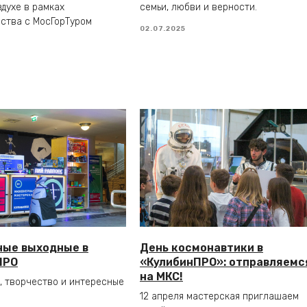
духе в рамках
семьи, любви и верности.
ства с МосГорТуром
02.07.2025
ные выходные в
День космонавтики в
ПРО
«КулибинПРО»: отправляемс
на МКС!
, творчество и интересные
12 апреля мастерская приглашаем