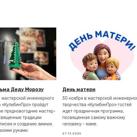
сьма Деду Морозу
День матери
в мастерской инженерного
30 ноября в мастерской инженерно
 «КулибинПро» пройдут
творчества «КулибинПро» гостей
е предновогодние мастер-
ждет праздничная программа,
священные традиции
посвященная самому важному
писем и созданию зимних
человеку - маме.
воими руками.
27.11.2025