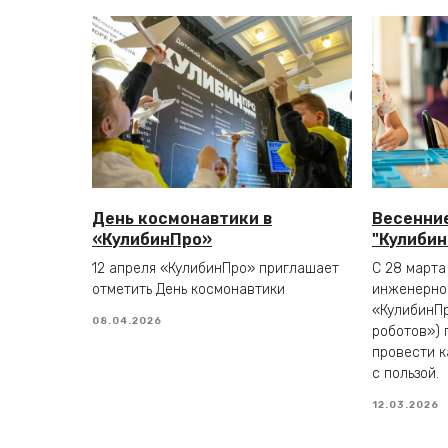
День космонавтики в
Весенние
«КулибинПро»
"Кулибин
12 апреля «КулибинПро» приглашает
С 28 марта
отметить День космонавтики
инженерно
«КулибинПр
08.04.2026
роботов») 
провести к
с пользой.
12.03.2026